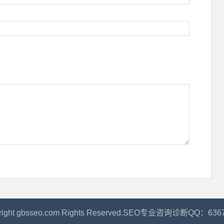
right gbsseo.com Rights Reserved.SEO专业咨询诊断QQ：636