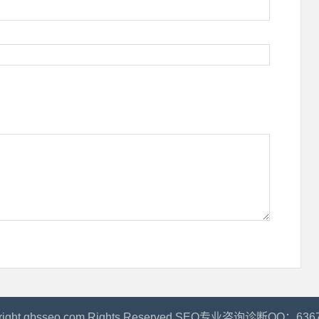
right gbsseo.com Rights Reserved.SEO专业咨询诊断QQ：636