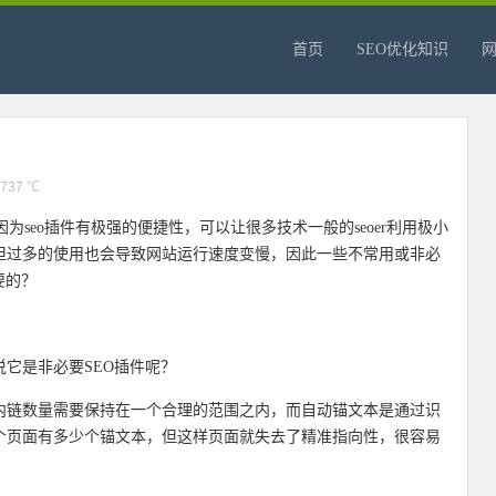
首页
SEO优化知识
737 ℃
，因为seo插件有极强的便捷性，可以让很多技术一般的seoer利用极小
但过多的使用也会导致网站运行速度变慢，因此一些不常用或非必
要的？
说它是非必要SEO插件呢？
内链数量需要保持在一个合理的范围之内，而自动锚文本是通过识
个页面有多少个锚文本，但这样页面就失去了精准指向性，很容易