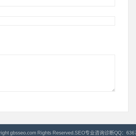
right gbsseo.com Rights Reserved.SEO专业咨询诊断QQ：636