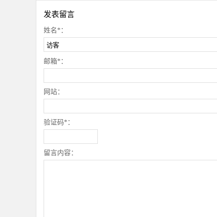
发表留言
姓名*：
邮箱*：
网站：
验证码*：
留言内容：