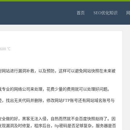
首页
SEO优化知识
？
688 ℃
对网站进行漏洞补救，以及预防，这样可以避免网站快照在未来被
找专业的网络公司来处理，花费少量的费用就可以处理好问题。
，找出无关代码并删除，修改网站FTP账号还有网站域名账号与
安全做的好，黑客无法入侵，自热而然就不会百度快照劫持了。因
现漏洞及时修复，程序后台，ftp密码是否足够复杂，服务器是否