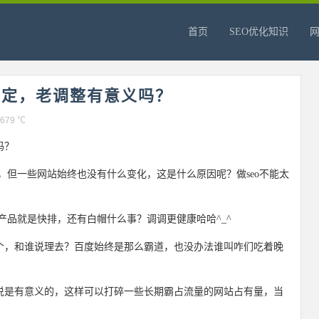
首页
SEO优化知识
稳定，老调整有意义吗？
679 ℃
吗？
，但一些网站始终也没有什么变化，这是什么原因呢？做seo不能太
。
产品就是快排，还有白帽什么事？调调更健康哈哈^_^
个，和谁说理去？百度始终是那么霸道，也没办法谁叫咋们吃着晚
说是有意义的，这样可以打碎一些长期霸占流量的网站占有量，当