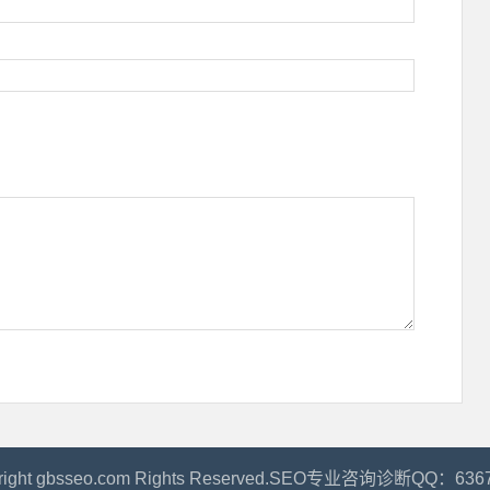
right gbsseo.com Rights Reserved.SEO专业咨询诊断QQ：636