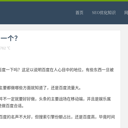
首页
SEO优化知识
哪一个？
762 ℃
百度一下吗？这足以说明百度在人心目中的地位，有些东西一旦被
友主要都做哪些方面就知道了，还是百度流量大。
，并不一定就要好好做，头条的主要战场在移动端，并且是娱乐属
是做百度合适。
然百度的名声不大好，但搜索引擎份额占比，还是百度高，毕竟时间